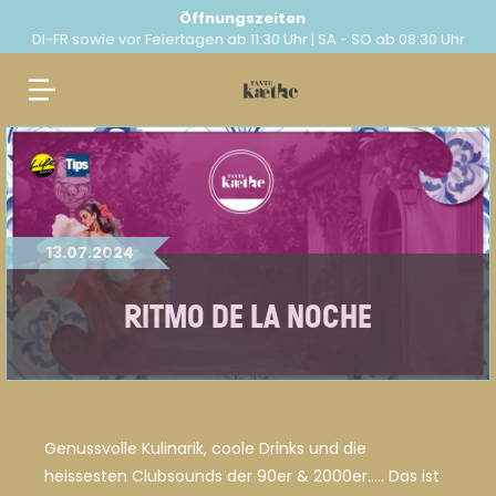
Öffnungszeiten
DI-FR sowie vor Feiertagen ab 11:30 Uhr | SA - SO ab 08:30 Uhr
Springe
zum
Inhalt
13.07.2024
RITMO DE LA NOCHE
Genussvolle Kulinarik, coole Drinks und die
heissesten Clubsounds der 90er & 2000er….. Das ist