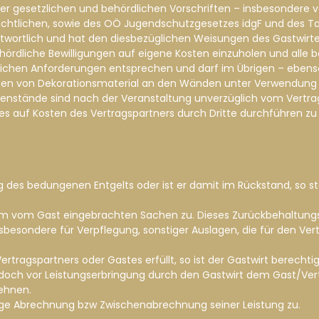
 aller gesetzlichen und behördlichen Vorschriften – insbesondere 
echtlichen, sowie des OÖ Jugendschutzgesetzes idgF und des T
twortlich und hat den diesbezüglichen Weisungen des Gastwirtes 
hördliche Bewilligungen auf eigene Kosten einzuholen und alle b
eilichen Anforderungen entsprechen und darf im Übrigen – ebe
en von Dekorationsmaterial an den Wänden unter Verwendung vo
nstände sind nach der Veranstaltung unverzüglich vom Vertrags
 dies auf Kosten des Vertragspartners durch Dritte durchführen 
ung des bedungenen Entgelts oder ist er damit im Rückstand, so 
m vom Gast eingebrachten Sachen zu. Dieses Zurückbehaltungsr
sbesondere für Verpflegung, sonstiger Auslagen, die für den Ver
tragspartners oder Gastes erfüllt, so ist der Gastwirt berechtig
edoch vor Leistungserbringung durch den Gastwirt dem Gast/Ver
ehnen.
itige Abrechnung bzw Zwischenabrechnung seiner Leistung zu.