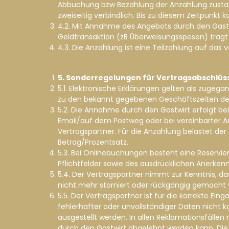
Abbuchung bzw Bezahlung der Anzahlung zustand
zweiseitig verbindlich. Bis zu diesem Zeitpunkt
4.2. Mit Annahme des Angebots durch den Gastwirt
Geldtransaktion (zB Überweisungsspesen) trägt 
4.3. Die Anzahlung ist eine Teilzahlung auf das v
5. Sonderregelungen für Vertragsabschlüs
5.1. Elektronische Erklärungen gelten als zuge
zu den bekannt gegebenen Geschäftszeiten des 
5.2. Die Annahme durch den Gastwirt erfolgt b
Email/auf dem Postweg oder bei vereinbarter A
Vertragspartner. Für die Anzahlung belastet de
Betrag/Prozentsatz.
5.3. Bei Onlinebuchungen besteht eine Reservie
Pflichtfelder sowie des ausdrücklichen Anerken
5.4. Der Vertragspartner nimmt zur Kenntnis, d
nicht mehr storniert oder rückgängig gemacht
5.5. Der Vertragspartner ist für die korrekte 
fehlerhafter oder unvollständiger Daten nicht k
ausgestellt werden. In allen Reklamationsfälle
durch den Gastwirt abgelehnt werden kann. Die 