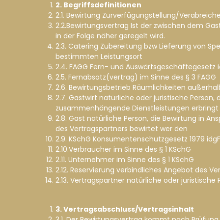
2. Begriffsdefinitionen
2.1. Bewirtung Zurverfügungstellung/Verabreic
2.2.Bewirtungsvertrag Ist der zwischen dem Gas
in der Folge näher geregelt wird.
2.3. Catering Zubereitung bzw Lieferung von S
bestimmten Leistungsort
2.4. FAGG Fern- und Auswärtsgeschäftegesetz 
2.5. Fernabsatz(vertrag) im Sinne des § 3 FAGG
2.6. Bewirtungsbetrieb Räumlichkeiten außerhal
2.7. Gastwirt natürliche oder juristische Perso
zusammenhängende Dienstleistungen erbringt
2.8. Gast natürliche Person, die Bewirtung in An
des Vertragspartners bewirtet wer den
2.9. KSchG Konsumentenschutzgesetz 1979 idg
2.10.Verbraucher im Sinne des § 1 KSchG
2.11. Unternehmer im Sinne des § 1 KSchG
2.12. Reservierung verbindliches Angebot des V
2.13. Vertragspartner natürliche oder juristisch
3. Vertragsabschluss/Vertragsinhalt
3.1. Der Bewirtungsvertrag kommt nach Prüfung 