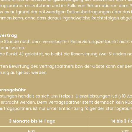
tragspartner mitzuführen und im Falle von Reklamationen dem P
dass es aufgrund der notwendigen Datenübertragungen über das I
men kann, ohne dass daraus irgendwelche Rechtsfolgen abgel
svertrag
albe Stunde nach dem vereinbarten Reservierungszeitpunkt nicht e
nbart wurde.
ehe Punkt 4) geleistet, so bleibt die Reservierung zwei Stunden
barten Bewirtung des Vertragspartners bzw der Gäste kann der Be
ärung aufgelöst werden.
tornogebühr
stungen handelt es sich um Freizeit-Dienstleistungen iSd § 18 A
rbracht werden. Dem Vertragspartner steht demnach kein Rückt
s Vertragspartners ist nur unter Entrichtung folgender Stornogebü
3 Monate bis 14 Tage
14 bis 3 
50%
70%