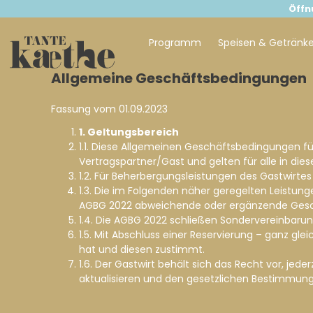
Öffn
Programm
Speisen & Getränk
Springe
Allgemeine Geschäftsbedingungen
zum
Inhalt
Fassung vom 01.09.2023
1. Geltungsbereich
1.1. Diese Allgemeinen Geschäftsbedingungen 
Vertragspartner/Gast und gelten für alle in di
1.2. Für Beherbergungsleistungen des Gastwirte
1.3. Die im Folgenden näher geregelten Leistu
AGBG 2022 abweichende oder ergänzende Geschäf
1.4. Die AGBG 2022 schließen Sondervereinbaru
1.5. Mit Abschluss einer Reservierung – ganz gl
hat und diesen zustimmt.
1.6. Der Gastwirt behält sich das Recht vor, je
aktualisieren und den gesetzlichen Bestimmun