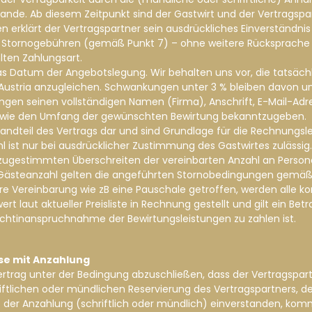
tande. Ab diesem Zeitpunkt sind der Gastwirt und der Vertragsp
n erklärt der Vertragspartner sein ausdrückliches Einverständn
 Stornogebühren (gemäß Punkt 7) – ohne weitere Rücksprache 
ten Zahlungsart.
das Datum der Angebotslegung. Wir behalten uns vor, die tatsäc
 Austria anzugleichen. Schwankungen unter 3 % bleiben davon un
erungen seinen vollständigen Namen (Firma), Anschrift, E-Mail-
sowie den Umfang der gewünschten Bewirtung bekanntzugeben.
tandteil des Vertrags dar und sind Grundlage für die Rechnungs
 ist nur bei ausdrücklicher Zustimmung des Gastwirtes zulässig.
 zugestimmten Überschreiten der vereinbarten Anzahl an Perso
n Gästeanzahl gelten die angeführten Stornobedingungen gemäß
ere Vereinbarung wie zB eine Pauschale getroffen, werden alle
 laut aktueller Preisliste in Rechnung gestellt und gilt ein Betr
ichtinanspruchnahme der Bewirtungsleistungen zu zahlen ist.
se mit Anzahlung
vertrag unter der Bedingung abzuschließen, dass der Vertragspartn
riftlichen oder mündlichen Reservierung des Vertragspartners, d
it der Anzahlung (schriftlich oder mündlich) einverstanden, kom