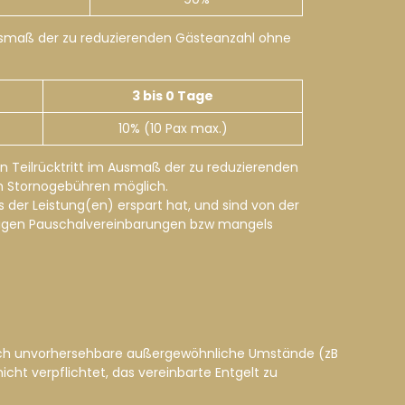
 Ausmaß der zu reduzierenden Gästeanzahl ohne
3 bis 0 Tage
10% (10 Pax max.)
in Teilrücktritt im Ausmaß der zu reduzierenden
en Stornogebühren möglich.
s der Leistung(en) erspart hat, und sind von der
igen Pauschalvereinbarungen bzw mangels
 durch unvorhersehbare außergewöhnliche Umstände (zB
cht verpflichtet, das vereinbarte Entgelt zu