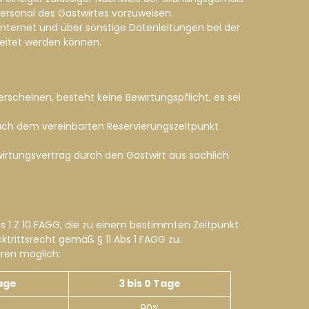
ersonal des Gastwirtes vorzuweisen.
nternet und über sonstige Datenleitungen bei der
eitet werden können.
rscheinen, besteht keine Bewirtungspflicht, es sei
 nach dem vereinbarten Reservierungszeitpunkt
wirtungsvertrag durch den Gastwirt aus sachlich
bs 1 Z 10 FAGG, die zu einem bestimmten Zeitpunkt
rittsrecht gemäß § 11 Abs 1 FAGG zu.
hren möglich:
Tage
3 bis 0 Tage
90%