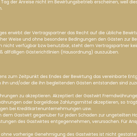
ag der Anreise nicht im Bewirtungsbetrieb erscheinen, weil diese
n.
ages erwirbt der Vertragspartner das Recht auf die übliche Bew
licher Weise und ohne besondere Bedingungen den Gästen zur Be
n nicht verfügbar bzw benutzbar, steht dem Vertragspartner ke
ß allfälligen Gästerichtlinien (Hausordnung) auszuüben.
testens zum Zeitpunkt des Endes der Bewirtung das vereinbarte En
n und/oder die ihn begleitenden Gästen entstanden sind zuzügl
dwährungen zu akzeptieren. Akzeptiert der Gastwirt Fremdwährun
hrungen oder bargeldlose Zahlungsmittel akzeptieren, so trägt 
en bei Kreditkartenunternehmungen usw.
en dem Gastwirt gegenüber für jeden Schaden zur ungeteilten Ha
eistungen des Gastwirtes entgegennehmen, verursachen. Für Ansp
 ohne vorherige Genehmigung des Gastwirtes ist nicht gestattet