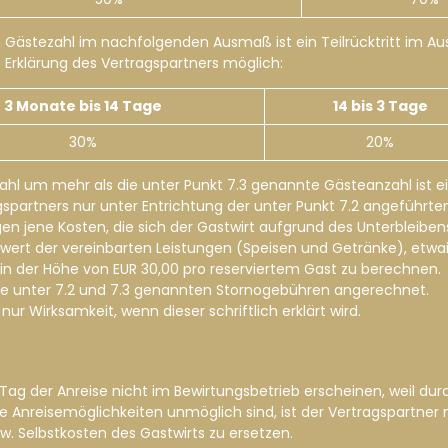
rten Gästezahl im nachfolgenden Ausmaß ist ein Teilrücktritt im
 Erklärung des Vertragspartners möglich:
3 Monate bis 14 Tage
14 bis 3 Tage
30%
20%
zahl um mehr als die unter Punkt 7.3 genannte Gästeanzahl ist e
agspartners nur unter Entrichtung der unter Punkt 7.2 angeführt
gen jene Kosten, die sich der Gastwirt aufgrund des Unterbleiben
t der vereinbarten Leistungen (Speisen und Getränke), etwa
in der Höhe von EUR 30,00 pro reserviertem Gast zu berechnen.
f die unter 7.2 und 7.3 genannten Stornogebühren angerechnet.
nur Wirksamkeit, wenn dieser schriftlich erklärt wird.
m Tag der Anreise nicht im Bewirtungsbetrieb erscheinen, weil
Anreisemöglichkeiten unmöglich sind, ist der Vertragspartner ni
zw. Selbstkosten des Gastwirts zu ersetzen.