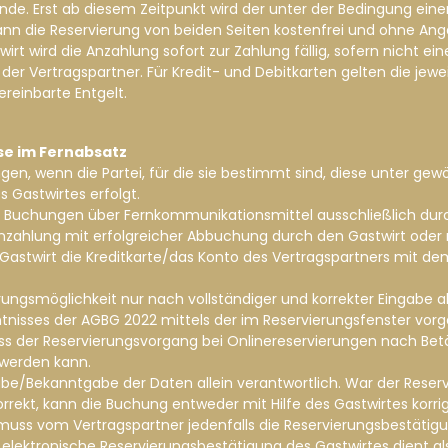
e. Erst ab diesem Zeitpunkt wird der unter der Bedingung ein
 kann die Reservierung von beiden Seiten kostenfrei und ohne An
 wird die Anzahlung sofort zur Zahlung fällig, sofern nicht eine 
der Vertragspartner. Für Kredit- und Debitkarten gelten die je
ereinbarte Entgelt.
se im Fernabsatz
gangen, wenn die Partei, für die sie bestimmt sind, diese unter
Gastwirtes erfolgt.
ei Buchungen über Fernkommunikationsmittel ausschließlich dur
nzahlung mit erfolgreicher Abbuchung durch den Gastwirt oder 
r Gastwirt die Kreditkarte/das Konto des Vertragspartners mit
rungsmöglichkeit nur nach vollständiger und korrekter Eingabe 
ntnisses der AGBG 2022 mittels der im Reservierungsfenster vor
ass der Reservierungsvorgang bei Onlinereservierungen nach Betä
 werden kann.
Eingabe/Bekanntgabe der Daten allein verantwortlich. War der Re
orrekt, kann die Buchung entweder mit Hilfe des Gastwirtes korr
n muss vom Vertragspartner jedenfalls die Reservierungsbestäti
elektronische Reservierungsbestätigung des Gastwirtes dient a