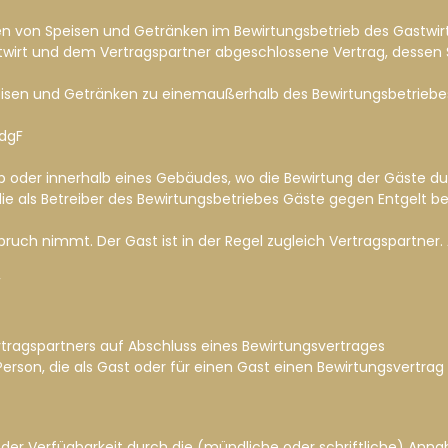
hen von Speisen und Getränken im Bewirtungsbetrieb des Gastwir
twirt und dem Vertragspartner abgeschlossene Vertrag, dessen S
peisen und Getränken zu einemaußerhalb des Bewirtungsbetriebe
idgF
b oder innerhalb eines Gebäudes, wo die Bewirtung der Gäste du
n, die als Betreiber des Bewirtungsbetriebes Gäste gegen Entgel
spruch nimmt. Der Gast ist in der Regel zugleich Vertragspartner.
F
ertragspartners auf Abschluss eines Bewirtungsvertrages
e Person, die als Gast oder für einen Gast einen Bewirtungsvertrag
der Verfügbarkeit durch die (mündliche oder schriftliche) Ann