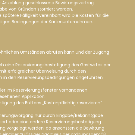
er Anzahlung geschlossene Bewirtungsvertrag
gabe von Gründen storniert werden.
spätere Fälligkeit vereinbart wird Die Kosten für die
weiligen Bedingungen der Kartenunternehmen.
 gewöhnlichen Umständen abrufen kann und der Zugang
ch eine Reservierungsbestätigung des Gastwirtes per
mit erfolgreicher Überweisung durch den
 dem in den Reservierungsbedingungen angeführten
aller im Reservierungsfenster vorhandenen
gesehenen Applikation.
tigung des Buttons „Kostenpflichtig reservieren“
servierungsvorgang nur durch Eingabe/Bekanntgabe
igiert oder eine andere Reservierungsbestätigung
gung vorgelegt werden, da ansonsten die Bewirtung
ls einziger zulässiger Nachweis der ordnungsgemäß