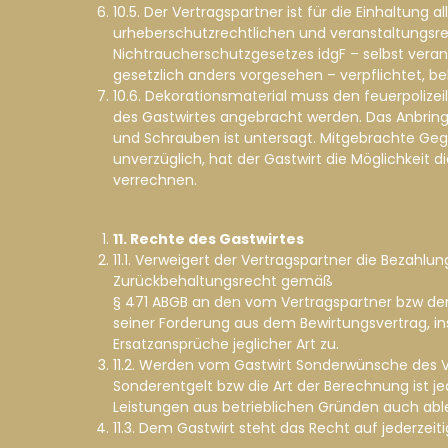
10.5. Der Vertragspartner ist für die Einhaltung
urheberschutzrechtlichen und veranstaltungsr
Nichtraucherschutzgesetzes idgF – selbst veran
gesetzlich anders vorgesehen – verpflichtet, be
10.6. Dekorationsmaterial muss den feuerpoliz
des Gastwirtes angebracht werden. Das Anbring
und Schrauben ist untersagt. Mitgebrachte Gege
unverzüglich, hat der Gastwirt die Möglichkeit
verrechnen.
11. Rechte des Gastwirtes
11.1. Verweigert der Vertragspartner die Bezahl
Zurückbehaltungsrecht gemäß
§ 471 ABGB an den vom Vertragspartner bzw de
seiner Forderung aus dem Bewirtungsvertrag, in
Ersatzansprüche jeglicher Art zu.
11.2. Werden vom Gastwirt Sonderwünsche des Ver
Sonderentgelt bzw die Art der Berechnung ist j
Leistungen aus betrieblichen Gründen auch abl
11.3. Dem Gastwirt steht das Recht auf jederze