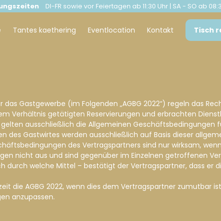
ungszeiten
DI-FR sowie vor Feiertagen ab 11:30 Uhr | SA - SO ab 08:
e
Tantes kaethering
Eventlocation
Kontakt
Tisch 
für das Gastgewerbe (im Folgenden „AGBG 2022“) regeln das Rec
esem Verhältnis getätigten Reservierungen und erbrachten Dienst
s gelten ausschließlich die Allgemeinen Geschäftsbedingungen fü
ngen des Gastwirtes werden ausschließlich auf Basis dieser all
tsbedingungen des Vertragspartners sind nur wirksam, wenn si
ngen nicht aus und sind gegenüber im Einzelnen getroffenen Ver
eich durch welche Mittel – bestätigt der Vertragspartner, dass 
derzeit die AGBG 2022, wenn dies dem Vertragspartner zumutbar is
gen anzupassen.