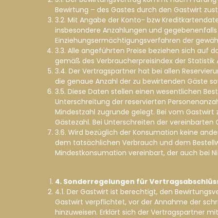
Bewirtung – des Gastes durch den Gastwirt zus
3.2. Mit Angabe der Konto- bzw Kreditkartendate
insbesondere Anzahlungen und gegebenenfalls
Einziehungsermächtigungsverfahren der gewähl
3.3. Alle angeführten Preise beziehen sich auf 
gemäß des Verbraucherpreisindex der Statistik
3.4. Der Vertragspartner hat bei allen Reservi
die genaue Anzahl der zu bewirtenden Gäste 
3.5. Diese Daten stellen einen wesentlichen Bes
Unterschreitung der reservierten Personenanzahl
Mindestzahl zugrunde gelegt. Bei vom Gastwirt
Gästezahl. Bei Unterschreiten der vereinbarte
3.6. Wird bezüglich der Konsumation keine and
dem tatsächlichen Verbrauch und dem Bestellwert
Mindestkonsumation vereinbart, der auch bei N
4. Sonderregelungen für Vertragsabschlüs
4.1. Der Gastwirt ist berechtigt, den Bewirtungs
Gastwirt verpflichtet, vor der Annahme der sch
hinzuweisen. Erklärt sich der Vertragspartner m