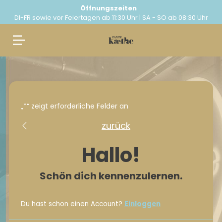
Öffnungszeiten
DI-FR sowie vor Feiertagen ab 11:30 Uhr | SA - SO ab 08:30 Uhr
Springe
zum
Inhalt
„
*
“ zeigt erforderliche Felder an
zurück
Hallo!
Schön dich kennenzulernen.
Du hast schon einen Account?
Einloggen