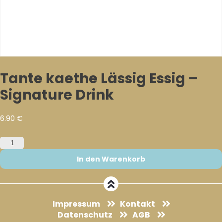
Tante kaethe Lässig Essig –
Signature Drink
6.90
€
Tante
kaethe
Lässig
In den Warenkorb
Essig
-
Signature
Drink
Impressum
Kontakt
Menge
Datenschutz
AGB