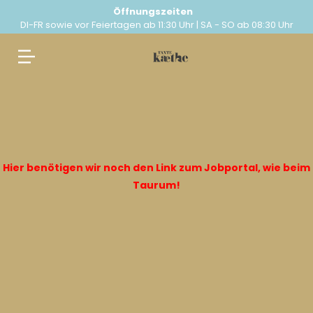
Öffnungszeiten
DI-FR sowie vor Feiertagen ab 11:30 Uhr | SA - SO ab 08:30 Uhr
Springe
zum
Inhalt
Hier benötigen wir noch den Link zum Jobportal, wie beim
Taurum!